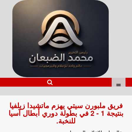
فريق ملبورن سيتي يهزم ماتشيدا زيلفيا
بنتيجة 1 - 2 في بطولة دوري أبطال آسيا
للنخبة.