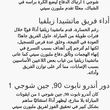
شوجي 1 ارتباك الدفاع ليضع الكرة برأسه في
الشباك، معلنًا تقدم ملبورن سيتي
أداء فريق ماتشيدا زيلفيا
رغم الخسارة، قدم ماتشيدا زيلفيا أداءً قويًا خلال
فترات طويلة من المباراة. حاول الفريق جاهدًا
العودة في النتيجة، وخلق عدة فرص للتسجيل،
لكنها لم تُترجم إلى أهداف بسبب التسرع في
إنهاء الهجمات وتألق دفاع ملبورن سيتي كما عانى
ماتشيدا زيلفيا من غياب بعض اللاعبين الأساسيين
بسبب الإصابات، مما أثر على توازن الفريق
وأدائه.
دور أندرو نابوت 90, جين شوجي 1
كان أندرو نابوت 90, جين شوجي 1 من ايقونات
المباراة بلا منازع، ليظهر أداءً استثنائيًا ساهم
بشكل كبير في تحقيق الفوز لفريق ملبورن سيتي